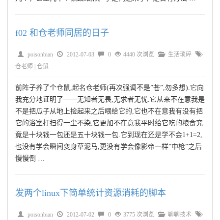
f02 和仓老师同居的日子
poisonbian
2012-07-03
0
4440 次浏览
生活琐碎
仓老师
|
仓鼠
前阵子养了个仓鼠,起名仓老师(再次强调不是”苍”,勿多想).它向
我充分地证明了——无知者无畏,无求者无忧.它从来不在意我是
不是把瓜子从地上捡起来之后喂给它的,它也不在意我有没有把
它的浴室打扫得一尘不染,它更加不在意我平时给它吃的粮食究
竟是十块钱一包还是五十块钱一包.它到现在还是学不会1+1=2,
也没有学会瞬间变身草泥马,更没有学会像影帝一样”中枪”之后
慢慢倒 …
发两个linux下简单统计资源消耗的脚本
poisonbian
2012-07-02
0
3775 次浏览
聊聊技术