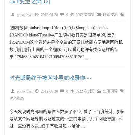
shell变量之辨[12]
poisonbian
2012-06-26
0
2992 次浏览
聊聊技术
[随机数]#!binbashloop=10for ((i=0;i<$loop;i++))doecho
$RANDOMdone在shell中产生随机数其实是很简单的, 因为
$RANDOM这个看起来是个变量的玩意儿就能方便地返回随机
数.我们运行上面的一个程序, 可以看到也许有类似这样的结
果:179468239451047971009430336191262 …
时光邮局终于被网址导航收录啦~~
poisonbian
2012-06-20
0
3922 次浏览
生活琐碎
时光邮局
今天发现时光邮局的写信人数多了不少, 看了下百度统计, 原来
是从某个网址导航地址过来的~~之前申请了几个网址导航, 不
过一直没有收录..终于有收录啦~~哈哈 …