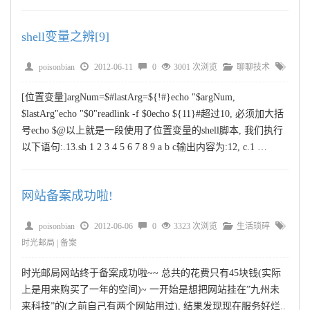
shell变量之辨[9]
poisonbian
2012-06-11
0
3001 次浏览
聊聊技术
[位置变量]argNum=$#lastArg=${!#}echo "$argNum,
$lastArg"echo "$0"readlink -f $0echo ${11}#超过10, 必须加大括
号echo $@以上就是一段使用了位置变量的shell脚本, 我们执行
以下语句:.13.sh 1 2 3 4 5 6 7 8 9 a b c输出内容为:12, c.1 …
网站备案成功啦!
poisonbian
2012-06-06
0
3323 次浏览
生活琐碎
时光邮局
|
备案
时光邮局网站终于备案成功啦~~ 总共的花费只有45块钱(实际
上是用来购买了一年的空间)~ 一开始是想把网站挂在”九州未
来科技”的(之前自己有两个网站用过), 结果发现现在服务好烂..