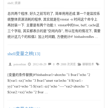
shell
|
资源
总共两个程序, 好久之前写的了, 简单用用还成.第一个是监控系
统整体资源消耗的程序, 其实就是在vmstat -n 时间这个命令上
再封装一下. 主要是有两个功能:1. vmstat中的free, buff, cache这
三个字段, 其实都表示的是”空闲内存”, 所以在有的情况下, 需要
统计这几个的和值2. 加上时间戳, 方便统计#! binbashvmRes …
shell变量之辨[13]
poisonbian
2012-06-29
0
2888 次浏览
聊聊技术
[变量的条件替换]#!binbashvar1=abcecho "1 $var1"echo "2
${var1:-xx}"echo "3 $var1"unset var1echo "4 ${var1:-
yy}"var1=echo "5 ${var1:-zz}"echo "----"var2=abcecho "1
${var2:=xx}"echo "2 $var …