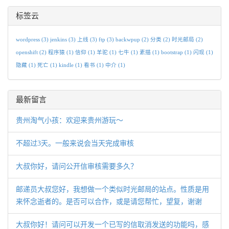
标签云
wordpress
(3)
jenkins
(3)
上线
(3)
ftp
(3)
backwpup
(2)
分类
(2)
时光邮局
(2)
openshift
(2)
程序猿
(1)
信仰
(1)
羊驼
(1)
七牛
(1)
素描
(1)
bootstrap
(1)
闪现
(1)
隐藏
(1)
死亡
(1)
kindle
(1)
看书
(1)
中介
(1)
最新留言
贵州淘气小孩：欢迎来贵州游玩～
不超过3天。一般来说会当天完成审核
大叔你好，请问公开信审核需要多久？
邮递员大叔您好，我想做一个类似时光邮局的站点。性质是用
来怀念逝者的。是否可以合作，或是请您帮忙，望复，谢谢
大叔你好！请问可以开发一个已写的信取消发送的功能吗，感