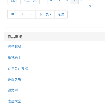
首页
« 上一页
3
4
5
6
7
8
9
10
11
12
下一页 »
尾页
作品链接
时光邮局
高铁助手
养老金计算器
答案之书
颜文字
成语大全