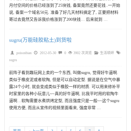
月付空间的价格已经涨到了25块钱, 备案竟然还要花钱..一开始
说, 备案一个域名50元. 准备了好几天材料搞定了, 正要把材料
寄过去竟然又告诉我价格涨到了200块钱… 后来就到 …
sugru(万能硅胶粘土)到货啦
poisonbian
2012-05-30
0
3902 次浏览
生活琐碎
sugru
前阵子看到趣玩网上卖的一个东西, 叫做sugru, 觉得好牛逼啊.
类似于橡皮泥或者软陶, 但是可以自动定型. 据说是在空气中暴
露24个小时, 就会变成类似于橡胶一样的材质. 可以用来修补平
时家里的各种小玩意儿~~真的好牛逼啊, 比我平时用的软陶牛
逼啊…软陶需要水煮烘烤定型, 而且强度只是一般~~这个sugru
使用方便, 而且从宣传的视频里面看来, 强度非常 …