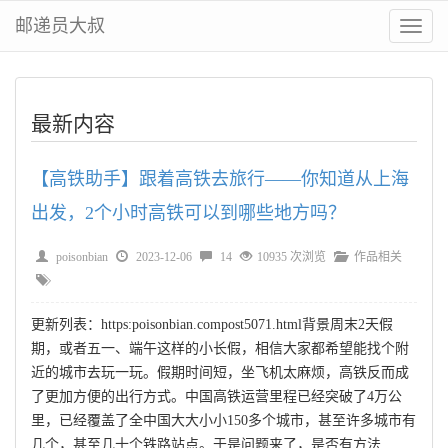
邮递员大叔
切
换
菜
单
最新内容
【高铁助手】跟着高铁去旅行——你知道从上海
出发，2个小时高铁可以到哪些地方吗？
poisonbian
2023-12-06
14
10935 次浏览
作品相关
更新列表：https:poisonbian.compost5071.html背景周末2天假
期，或者五一、端午这样的小长假，相信大家都希望能找个附
近的城市去玩一玩。假期时间短，坐飞机太麻烦，高铁反而成
了更加方便的出行方式。中国高铁运营里程已经突破了4万公
里，已经覆盖了全中国大大小小150多个城市，甚至许多城市有
几个，甚至几十个铁路站点。于是问题来了，是否有方法 …