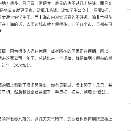
的地方很多，且门票非常便宜，最贵的也不过几十块钱。而且交
是坐公交就更便宜，动辄几毛钱。比如学生公交卡，只要2折，
费太适合穷学生了。而上海市内说实话真的不好逛，除非舍得花
可在上海的话，去周边城市就方便很多，江浙各个市、县都有可
受。
事情，因为很多人还在休假，或者所在的国家正在假期。所以一
竟来这家公司一年了，总结出来一个规律，就是每到长假前的最
、过年，次次如此。
面的墙上看到了很多鼻涕虫。你有见到过，墙上爬了十几只，甚
分了吧。然后我就拿着盐罐子，手里捏一把盐，朝墙上“做法”，
被啃得七零八落的。这几天天气晴了，怎么着也得再到院里撒上