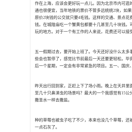
作在上海，应该会更好玩一点儿。因为北京市内可逛
通也很便宜，当年地铁的票价不管多远统统2块，如果
原价2块钱的公交就只要4毛钱。这样的交通、景点花
钱。在城隍庙吃一个蟹黄包都要十几甚至几十块钱。
玩的地方。对于一个有工作的人来说，花费还可以接
五一假期过去，要开始上班了。今天还好没什么太多
些会也暂停了，感觉比节前最后一天还要更轻松。毕
后一个星期，一定会有非常紧急的项目。五一、国庆
昨天出行回到家，正赶上下了场小雨。晚上在天井里
至几十只鼻涕虫的场景吗？最大的一个我感觉有15公
撒圣水一样去撒盐。
种的草莓也被虫子吃了不少，本来也没几个草莓，还
一点石灰了。