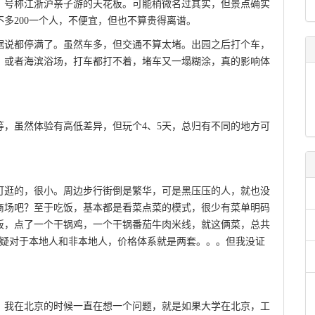
，号称江浙沪亲子游的天花板。可能稍微名过其实，但景点确实
多200一个人，不便宜，但也不算贵得离谱。
据说都停满了。虽然车多，但交通不算太堵。出园之后打个车，
，或者海滨浴场，打车都打不着，堵车又一塌糊涂，真的影响体
，虽然体验有高低差异，但玩个4、5天，总归有不同的地方可
可逛的，很小。周边步行街倒是繁华，可是黑压压的人，就也没
商场吧？至于吃饭，基本都是看菜点菜的模式，很少有菜单明码
饭，点了一个干锅鸡，一个干锅番茄牛肉米线，就这俩菜，总共
怀疑对于本地人和非本地人，价格体系就是两套。。。但我没证
。我在北京的时候一直在想一个问题，就是如果大学在北京，工