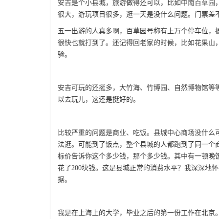
安吉是个小县城，旅游做得还可以，比如中南百草园
很大，游玩项目很多，逛一天是没什么问题。门票差不
五一出游的人真多啊，百草园号称有上万个停车位，
很快也就打到了。还记得回老家的时候，比如花果山
验。
安吉可玩的还挺多，大竹海、竹博园、自然博物馆等等
以去玩儿，这还是挺好的。
比较严重的问题是商业、吃饭。县城中心商场没什么
法逛。可能到了饭点，整个县城的人都跑到了同一个
标价告诉你这个多少钱，那个多少钱。其中有一顿晚
花了200块钱。这是县城正常的消费水平？我深深地
据。
我是在上海上的大学，毕业之后的第一份工作在北京