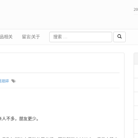
2
品相关
留言|关于
活琐碎
亲人不多，朋友更少。