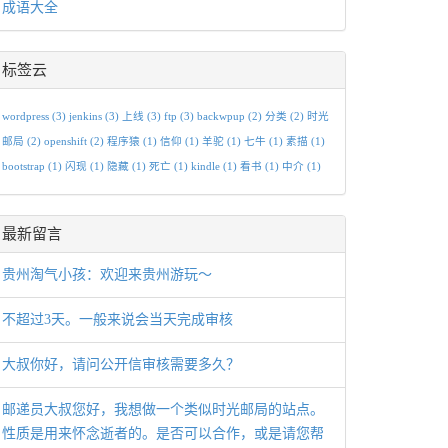
成语大全
标签云
wordpress
(3)
jenkins
(3)
上线
(3)
ftp
(3)
backwpup
(2)
分类
(2)
时光
邮局
(2)
openshift
(2)
程序猿
(1)
信仰
(1)
羊驼
(1)
七牛
(1)
素描
(1)
bootstrap
(1)
闪现
(1)
隐藏
(1)
死亡
(1)
kindle
(1)
看书
(1)
中介
(1)
最新留言
贵州淘气小孩：欢迎来贵州游玩～
不超过3天。一般来说会当天完成审核
大叔你好，请问公开信审核需要多久？
邮递员大叔您好，我想做一个类似时光邮局的站点。
性质是用来怀念逝者的。是否可以合作，或是请您帮